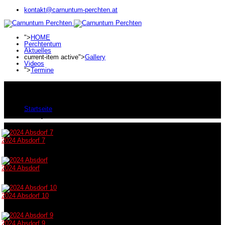
kontakt@carnuntum-perchten.at
">
HOME
Perchtentum
Aktuelles
current-item active">
Gallery
Videos
">
Termine
Gallery
Aktuelle Seite:
Startseite
Gallery
2024 Absdorf 7
2024 Absdorf
2024 Absdorf 10
2024 Absdorf 9