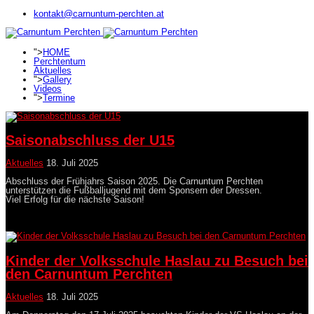
kontakt@carnuntum-perchten.at
">
HOME
Perchtentum
Aktuelles
">
Gallery
Videos
">
Termine
Saisonabschluss der U15
Aktuelles
18. Juli 2025
Abschluss der Frühjahrs Saison 2025. Die Carnuntum Perchten
unterstützen die Fußballjugend mit dem Sponsern der Dressen.
Viel Erfolg für die nächste Saison!
Kinder der Volksschule Haslau zu Besuch bei
den Carnuntum Perchten
Aktuelles
18. Juli 2025