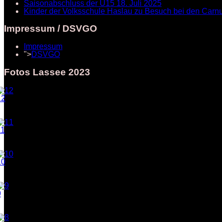
Saisonabschluss der U15
18. Juli 2025
Kinder der Volksschule Haslau zu Besuch bei den Car
Impressum / DSVGO
Impressum
">
DSVGO
Fotos Lassee 2023
12
11
10
9