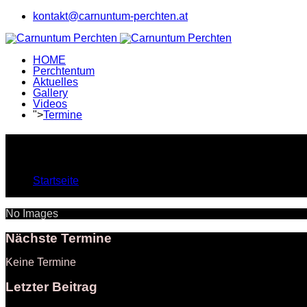
kontakt@carnuntum-perchten.at
HOME
Perchtentum
Aktuelles
Gallery
Videos
">
Termine
Gallery
Aktuelle Seite:
Startseite
Gallery
No Images
Nächste Termine
Keine Termine
Letzter Beitrag